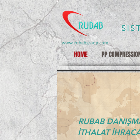
SIS
www.rubabgroup.com
HOME
PP COMPRESSION
RUBAB DANIŞM
İTHALAT İHRACA