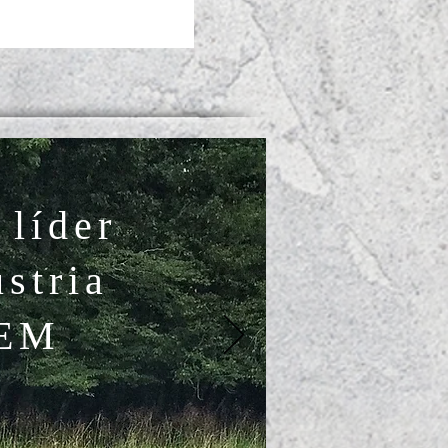
 líder
ústria
EM