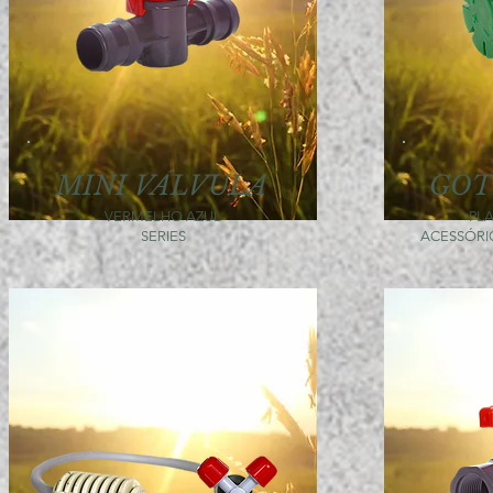
MINI VÁLVULA
GOT
VERMELHO AZUL
PL
SERIES
ACESSÓRI